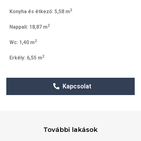
2
Konyha és étkező: 5,58 m
2
Nappali: 18,87 m
2
Wc: 1,40 m
2
Erkély: 6,55 m
Kapcsolat
További lakások