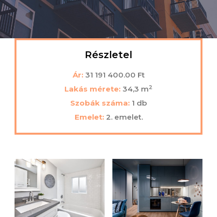
Részletel
Ár:
31 191 400.00 Ft
2
Lakás mérete:
34,3 m
Szobák száma:
1 db
Emelet:
2. emelet.