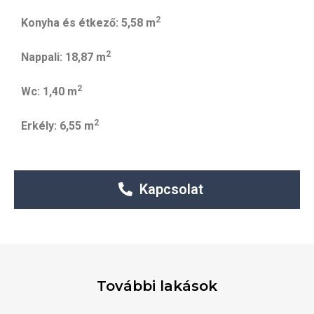
2
Konyha és étkező: 5,58 m
2
Nappali: 18,87 m
2
Wc: 1,40 m
2
Erkély: 6,55 m
Kapcsolat
További lakások