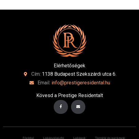
Elérhetőségek
Cím:
1138 Budapest Szekszárdi utca 6.
Email:
info@prestigeresidental.hu
Kövesd a Prestige Residentalt
Főoldal
Lakásválasztó
Lakások
Tárolók és garázsok