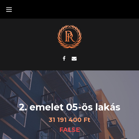
2. emelet 05-ös lakás
31 191 400 Ft
FALSE